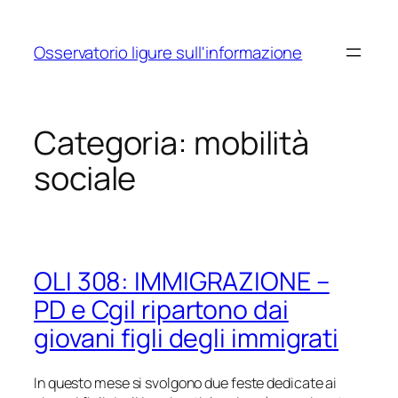
Vai
al
Osservatorio ligure sull'informazione
contenuto
Categoria:
mobilità
sociale
OLI 308: IMMIGRAZIONE –
PD e Cgil ripartono dai
giovani figli degli immigrati
In questo mese si svolgono due feste dedicate ai