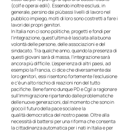
(colf e operai edili). Essendo inoltre esclusi, in
generale, persino dai più bassi livelli di lavoro nel
pubblico impiego, molti di loro sono costretti a fare i
lavori dei propri genitori.
In Italia non ci sono politiche, progetti e fondi per
l’integrazione, quest’ultima è lasciata alla buona
volontà delle persone, delle associazioni e del
sindacato. Tra qualche anno, quando la presenza di
questi giovani sarà di massa, l’integrazione sarà
ancora più difficile. L’esperienza di altri paesi, ad
esempio la Francia, ci dice che diversamente dai
loro genitori, essi risentono fortemente l’esclusione
e c’è un alto rischio di reazioni non del tutto
pacifiche. Bene fanno dunque PD e Cgil a ragionare
sull’immigrazione ripartendo dalle problematiche
delle nuove generazioni, dal momento che sono in
gioco il futuro della pace sociale e la
qualità democratica del nostro paese. Oltre alla
necessità di battersi per una riforma che consenta
la cittadinanza automatica per i nati in Italia e per