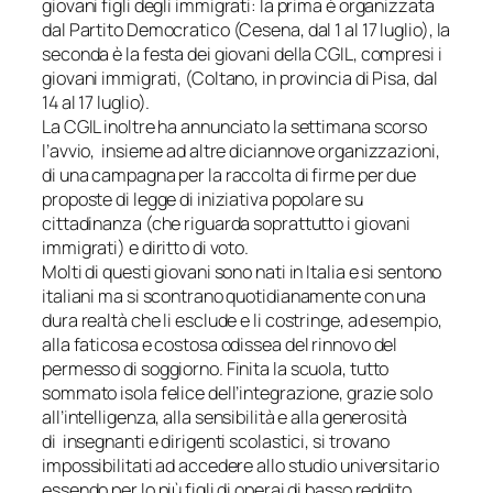
giovani figli degli immigrati: la prima è organizzata
dal Partito Democratico (Cesena, dal 1 al 17 luglio), la
seconda è la festa dei giovani della CGIL, compresi i
giovani immigrati, (Coltano, in provincia di Pisa, dal
14 al 17 luglio).
La CGIL inoltre ha annunciato la settimana scorso
l’avvio, insieme ad altre diciannove organizzazioni,
di una campagna per la raccolta di firme per due
proposte di legge di iniziativa popolare su
cittadinanza (che riguarda soprattutto i giovani
immigrati) e diritto di voto.
Molti di questi giovani sono nati in Italia e si sentono
italiani ma si scontrano quotidianamente con una
dura realtà che li esclude e li costringe, ad esempio,
alla faticosa e costosa odissea del rinnovo del
permesso di soggiorno. Finita la scuola, tutto
sommato isola felice dell’integrazione, grazie solo
all’intelligenza, alla sensibilità e alla generosità
di insegnanti e dirigenti scolastici, si trovano
impossibilitati ad accedere allo studio universitario
essendo per lo più figli di operai di basso reddito