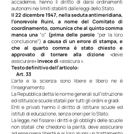
accademie, hanno il diritto di darsi ordinamenti
autonomi nei limiti stabiliti dalle leggi dello Stato.
Il 22 dicembre 1947, nella seduta antimeridiana,
l’onorevole Ruini, a nome del Comitato di
coordinamento, comunica che al quinto comma
manca una
“o”
(prima delle parole
“per la loro
conclusione”
)
a causa di un errore di stampa, e
che al quarto comma è stato chiesto e
approvato di tornare alla dizione
«deve
assicurare»
invece di
«assicura »
.
Testo definitivo dell’articolo:
Art. 33
L’arte e la scienza sono libere e libero ne è
l’insegnamento.
La Repubblica detta le norme generali sull’istruzione
ed istituisce scuole statali per tutti gli ordini e gradi.
Enti e privati hanno il diritto di istituire scuole ed
istituti di educazione, senza oneri per lo Stato.
La legge, nel fissare i diritti e gli obblighi delle scuole
non statali che chiedono la parità, deve assicurare
ad esse piena libertà e ai loro alunni un trattamento