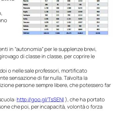
o,
 uno
enti in “autonomia” per le supplenze brevi,
ovago di classe in classe, per coprire le
oi o nelle sale professori, mortificato
te sensazione di far nulla. Talvolta la
osizione persone sempre libere, che potessero far
scuola
:
http://goo.gl/TsSENl
), che ha portato
rsone che poi, per incapacità, volontà o forza