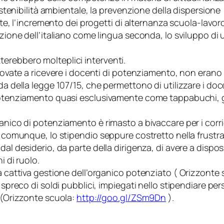
sostenibilità ambientale, la prevenzione della dispersione
arte, l’incremento dei progetti di alternanza scuola-lavor
azione dell’italiano come lingua seconda, lo sviluppo di
erebbero molteplici interventi.
trovate a ricevere i docenti di potenziamento, non erano
a della legge 107/15, che permettono di utilizzare i doc
potenziamento quasi esclusivamente come tappabuchi, gir
anico di potenziamento è rimasto a bivaccare per i corrid
, comunque, lo stipendio seppure costretto nella frustran
dal desiderio, da parte della dirigenza, di avere a disp
i di ruolo.
la cattiva gestione dell’organico potenziato (
Orizzonte 
e spreco di soldi pubblici, impiegati nello stipendiare pe
e (Orizzonte scuola:
http://goo.gl/ZSm9Dn
).