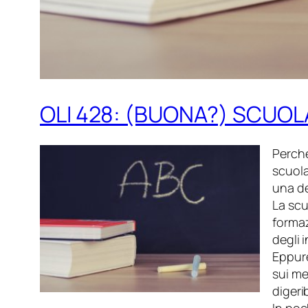
OLI 428: (BUONA?) SCUOLA
Perché
scuola
una de
La scu
formaz
degli 
Eppure
sui me
digeri
In poc