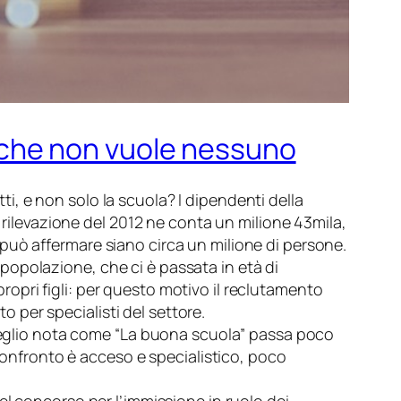
che non vuole nessuno
, e non solo la scuola? I dipendenti della
a rilevazione del 2012 ne conta un milione 43mila,
può affermare siano circa un milione di persone.
opolazione, che ci è passata in età di
opri figli: per questo motivo il reclutamento
per specialisti del settore.
, meglio nota come “La buona scuola” passa poco
 confronto è acceso e specialistico, poco
el concorso per l’immissione in ruolo dei