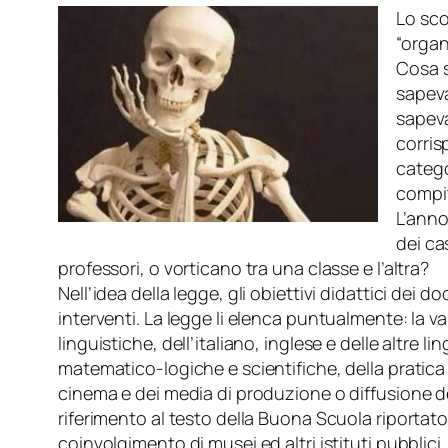
Lo sco
“organ
Cosa s
sapeva
sapeva
corris
catego
compit
L’an
no
dei ca
professori, o vorticano tra una classe e l’altra?
Nell’idea della legge, gli obiettivi didattici dei 
interventi. La legge li elenca puntualmente: la 
linguistiche, dell’italiano, inglese e delle altr
matematico-logiche e scientifiche, della pratica e 
cinema e dei media di produzione o diffusione del
riferimento al testo della Buona Scuola riportato
coinvolgimento di musei ed altri istituti pubblici