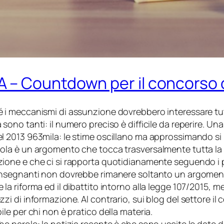
 – Countdown per il concorso 
 i meccanismi di assunzione dovrebbero interessare tutti
 sono tanti: il numero preciso è difficile da reperire. Un
l 2013 963mila: le stime oscillano ma approssimando si 
ola è un argomento che tocca trasversalmente tutta la p
ione e che ci si rapporta quotidianamente seguendo i pr
insegnanti non dovrebbe rimanere soltanto un argomento 
 la riforma ed il dibattito intorno alla legge 107/2015
zzi di informazione. Al contrario, sui blog del settore il
bile per chi non è pratico della materia.
he parole: la notizia recente è che sono uscite le date d