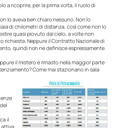
a ricoprire, per la prima volta, il ruolo di
non lo aveva ben chiaro nessuno. Non lo
aia di chilometri di distanza, così come non lo
stire quasi piovuto dal cielo, a volte non
o richiesta. Neppure il
Contratto Nazionale di
mento, quindi non ne definisce espressamente
 eppure il mistero è rimasto nella maggior parte
 potenziamento? Come mai stazionano in sala
etenze
 del
ca il
 attiva