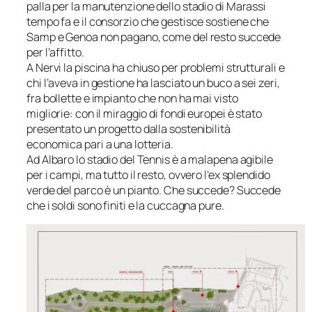
palla per la manutenzione dello stadio di Marassi
tempo fa e il consorzio che gestisce sostiene che
Samp e Genoa non pagano, come del resto succede
per l’affitto.
A Nervi la piscina ha chiuso per problemi strutturali e
chi l’aveva in gestione ha lasciato un buco a sei zeri,
fra bollette e impianto che non ha mai visto
migliorie: con il miraggio di fondi europei è stato
presentato un progetto dalla sostenibilità
economica pari a una lotteria.
Ad Albaro lo stadio del Tennis è a malapena agibile
per i campi, ma tutto il resto, ovvero l’ex splendido
verde del parco è un pianto. Che succede? Succede
che i soldi sono finiti e la cuccagna pure.