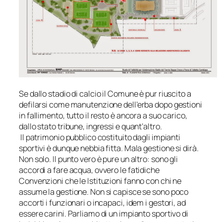
Se dallo stadio di calcio il Comune è pur riuscito a
defilarsi come manutenzione dell’erba dopo gestioni
in fallimento, tutto il resto è ancora a suo carico,
dallo stato tribune, ingressi e quant’altro.
Il patrimonio pubblico costituito dagli impianti
sportivi è dunque nebbia fitta. Mala gestione si dirà.
Non solo. Il punto vero è pure un altro: sono gli
accordi a fare acqua, ovvero le fatidiche
Convenzioni che le Istituzioni fanno con chi ne
assume la gestione. Non si capisce se sono poco
accorti i funzionari o incapaci, idem i gestori, ad
essere carini. Parliamo di un impianto sportivo di