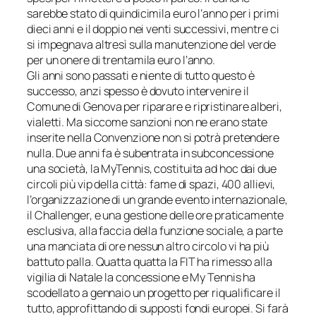
sarebbe stato di quindicimila euro l’anno per i primi
dieci anni e il doppio nei venti successivi, mentre ci
si impegnava altresì sulla manutenzione del verde
per un onere di trentamila euro l’anno.
Gli anni sono passati e niente di tutto questo è
successo, anzi spesso è dovuto intervenire il
Comune di Genova per riparare e ripristinare alberi,
vialetti. Ma siccome sanzioni non ne erano state
inserite nella Convenzione non si potrà pretendere
nulla. Due anni fa è subentrata in subconcessione
una società, la MyTennis, costituita ad hoc dai due
circoli più vip della città: fame di spazi, 400 allievi,
l’organizzazione di un grande evento internazionale,
il Challenger, e una gestione delle ore praticamente
esclusiva, alla faccia della funzione sociale, a parte
una manciata di ore nessun altro circolo vi ha più
battuto palla. Quatta quatta la FIT ha rimesso alla
vigilia di Natale la concessione e My Tennis ha
scodellato a gennaio un progetto per riqualificare il
tutto, approfittando di supposti fondi europei. Si farà