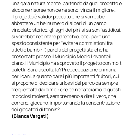
una gara naturalmente, partendo da quel progetto e
siccome risorse non ce ne sono, vinca il migliore…
Il progetto è valido: peccato che si vorrebbe
abbattere un bel numero di alberi di un parco
vincolato storico, gli aghi dei pini si sa son fastidiosi,
si vorrebbe recintare parecchio, occupare uno
spazio consistente per “evitare commistioni fra
atleti e bambini”, parola del progettista che ha
presentato presso il Municipio Medio Levante il
piano. Il Municipio ha approvato il progetto con molti
paletti. Sarà ascoltato? Preoccupazione primaria
per i cani, a quanto pare i più importanti fruitori, cui
si propone di dedicare un’oasi del parco da sempre
frequentata dai bimbi: che ce ne facciamo di questi
mocciosi molesti, sempre meno a dire il vero, che
corrono, giocano, importunando la concentrazione
dei giocatori di tennis?
(
Bianca Vergati
)