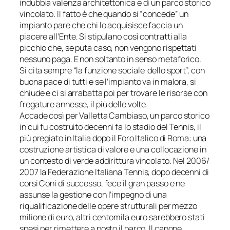
indubbia valenza architettonica e di un parco storico
vincolato. Il fatto è che quando si “concede” un
impianto pare che chi lo acquisisce faccia un
piacere all’Ente. Si stipulano così contratti alla
picchio che, se puta caso, non vengono rispettati
nessuno paga. E non soltanto in senso metaforico.
Si cita sempre “la funzione sociale dello sport”, con
buona pace di tutti e se l’impianto va in malora, si
chiude e ci si arrabatta poi per trovare le risorse con
fregature annesse, il più delle volte.
Accade così per Valletta Cambiaso, un parco storico
in cui fu costruito decenni fa lo stadio del Tennis, il
più pregiato in Italia dopo il Foro Italico di Roma: una
costruzione artistica di valore e una collocazione in
un contesto di verde addirittura vincolato. Nel 2006/
2007 la Federazione Italiana Tennis, dopo decenni di
corsi Coni di successo, fece il gran passo e ne
assunse la gestione con l’impegno di una
riqualificazione delle opere strutturali per mezzo
milione di euro, altri centomila euro sarebbero stati
spesi per rimettere a posto il parco. Il canone