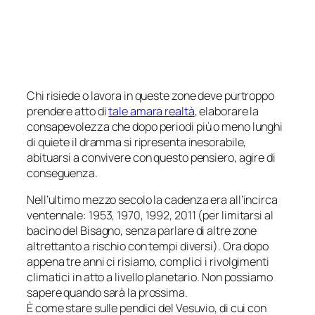
Chi risiede o lavora in queste zone deve purtroppo
prendere atto di
tale amara realtà
, elaborare la
consapevolezza che dopo periodi più o meno lunghi
di quiete il dramma si ripresenta inesorabile,
abituarsi a convivere con questo pensiero, agire di
conseguenza.
Nell’ultimo mezzo secolo la cadenza era all’incirca
ventennale: 1953, 1970, 1992, 2011 (per limitarsi al
bacino del Bisagno, senza parlare di altre zone
altrettanto a rischio con tempi diversi). Ora dopo
appena tre anni ci risiamo, complici i rivolgimenti
climatici in atto a livello planetario. Non possiamo
sapere quando sarà la prossima.
È come stare sulle pendici del Vesuvio, di cui con