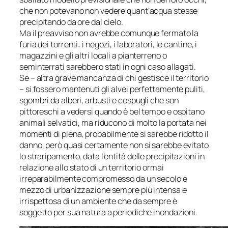
che non potevano non vedere quant’acqua stesse
precipitando da ore dal cielo.
Ma il preavviso non avrebbe comunque fermato la
furia dei torrenti: i negozi, i laboratori, le cantine, i
magazzini e gli altri locali a pianterreno o
seminterrati sarebbero stati in ogni caso allagati.
Se – altra grave mancanza di chi gestisce il territorio
– si fossero mantenuti gli alvei perfettamente puliti,
sgombri da alberi, arbusti e cespugli che son
pittoreschi a vedersi quando è bel tempo e ospitano
animali selvatici, ma riducono di molto la portata nei
momenti di piena, probabilmente si sarebbe ridotto il
danno, però quasi certamente non si sarebbe evitato
lo straripamento, data l’entità delle precipitazioni in
relazione allo stato di un territorio ormai
irreparabilmente compromesso da un secolo e
mezzo di urbanizzazione sempre più intensa e
irrispettosa di un ambiente che da sempre è
soggetto per sua natura a periodiche inondazioni.