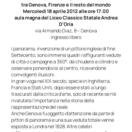
tra Genova, Firenze e il resto del mondo
Mercoledì 18 aprile 2012 alle ore 17.00
aula magna del Liceo Classico Statale
Andrea
D’Oria
via Armando Diaz, 8 – Genova
ingresso libero
I
panorama
, invenzione di un pittore inglese di fine
Settecento, sono immensi quadri raffiguranti vedute
di città o campagne a 360°, da chiudere a cilindro e
osservare ponendovisi al centro, ricavandone
coinvolgenti illusioni.
In gran voga nel XIX secolo, specie in Inghilterra,
Francia e Stati Uniti, dopo essere stati a lungo
trascurati dalla critica d’arte, solo di recente se n’è
rivalutata l’importanza nella storia della
rappresentazione del reale.
Anche Genova fu oggetto d’attenzione da parte di
pittori di
panorama
e una sua veduta totale venne
esposta a Londra nel 1828. Altre celebri