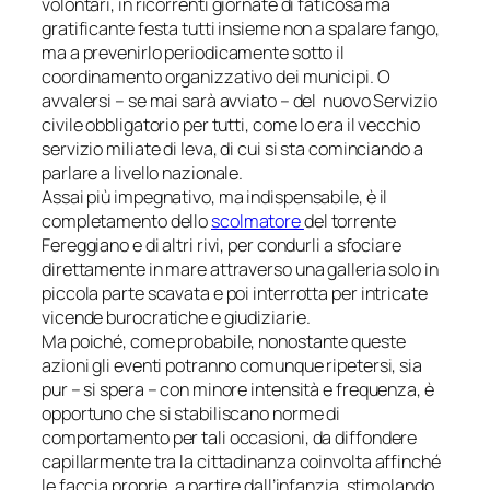
volontari, in ricorrenti giornate di faticosa ma
gratificante festa tutti insieme non a spalare fango,
ma a prevenirlo periodicamente sotto il
coordinamento organizzativo dei municipi. O
avvalersi – se mai sarà avviato – del nuovo Servizio
civile obbligatorio per tutti, come lo era il vecchio
servizio miliate di leva, di cui si sta cominciando a
parlare a livello nazionale.
Assai più impegnativo, ma indispensabile, è il
completamento dello
scolmatore
del torrente
Fereggiano e di altri rivi, per condurli a sfociare
direttamente in mare attraverso una galleria solo in
piccola parte scavata e poi interrotta per intricate
vicende burocratiche e giudiziarie.
Ma poiché, come probabile, nonostante queste
azioni gli eventi potranno comunque ripetersi, sia
pur – si spera – con minore intensità e frequenza, è
opportuno che si stabiliscano norme di
comportamento per tali occasioni, da diffondere
capillarmente tra la cittadinanza coinvolta affinché
le faccia proprie, a partire dall’infanzia, stimolando