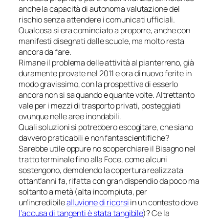
anche la capacità di autonoma valutazione del
rischio senza attendere i comunicati ufficiali.
Qualcosa si era cominciato a proporre, anche con
manifesti disegnati dalle scuole, ma molto resta
ancora da fare.
Rimane il problema delle attività al pianterreno, già
duramente provate nel 2011 e ora di nuovo ferite in
modo gravissimo, con la prospettiva di esserlo
ancora non si sa quando e quante volte. Altrettanto
vale per i mezzi di trasporto privati, posteggiati
ovunque nelle aree inondabili.
Quali soluzioni si potrebbero escogitare, che siano
davvero praticabili e non fantascientifiche?
Sarebbe utile oppure no scoperchiare il Bisagno nel
tratto terminale fino alla Foce, come alcuni
sostengono, demolendo la copertura realizzata
ottant’anni fa, rifatta con gran dispendio da poco ma
soltanto a metà (alta incompiuta, per
un’incredibile
alluvione di ricorsi
in un contesto dove
l’accusa di tangenti è stata tangibile
)? Ce la