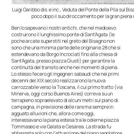
Luigi Garibbo dis. e inc.,
Veduta del Ponte della Pila sul Bi
poco dopo il suo diroccamento per la gran piena 
Ben lo sapevano i nostri antichi, che nel medioevo
costruirono il lunghissimo ponte di Sant’Agata (le
poche arcate superstiti nel greto del Bisagno non
sono che una minima parte delle originarie 28 che si
estendevano da Borgo Incrociati fino alla chiesa di
Sant’Agata, presso piazza Giusti) per garantire la
continuità del transito anche nei momenti di piena.
Lo stesso fecero gli ingegneri sabaudi che nei primi
decenni del XIX secolo realizzarono la nuova
carrozzabile verso la Toscana, il cui primo tratto (via
Minerva, oggi corso Buenos Aires) correva su un
terrapieno sopraelevato di alcuni metri sul piano di
campagna, in previsione delle rare ma sempre in
agguato alluvioni che, allora come oggi,
interessavano la piana estesa tra le odierne piazza
Tommaseo e vie Galata e Cesarea. La strada fu
abbassata solo con l’attuazione del piano regolatore