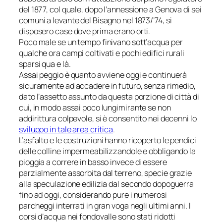
del 1877, col quale, dopo l’annessione a Genova di sei
comuni a levante del Bisagno nel 1873/’74, si
disposero case dove prima erano orti.
Poco male se un tempo finivano sott’acqua per
qualche ora campi coltivati e pochi edifici rurali
sparsi qua e là.
Assai peggio è quanto avviene oggi e continuerà
sicuramente ad accadere in futuro, senza rimedio,
dato l’assetto assunto da questa porzione di città di
cui, in modo assai poco lungimirante se non
addirittura colpevole, si è consentito nei decenni lo
sviluppo in tale area critica
.
L’asfalto e le costruzioni hanno ricoperto le pendici
delle colline impermeabilizzandole e obbligando la
pioggia a correre in basso invece di essere
parzialmente assorbita dal terreno, specie grazie
alla speculazione edilizia dal secondo dopoguerra
fino ad oggi, considerando pure i numerosi
parcheggi interrati in gran voga negli ultimi anni. I
corsi d’acqua nei fondovalle sono stati ridotti