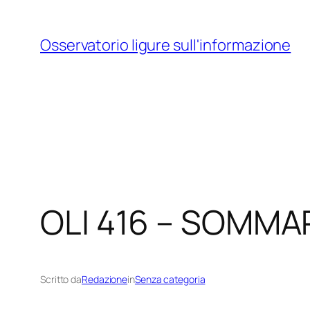
Vai
al
Osservatorio ligure sull'informazione
contenuto
OLI 416 – SOMMA
Scritto da
Redazione
in
Senza categoria