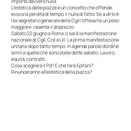
importa davvero nulla.
L’
estetica delle piazze
è un concetto che offende,
evoca la perdita di tempo, il nulla di fatto. Se a dirlo è
l’ex segretario generale della Cgil l’offesa ha un peso
maggiore: rasenta il disprezzo.
Sabato 22 giugno a Roma ci sarà la manifestazione
nazionale di Cgil, Cisl e Uil. La prima manifestazione
unitaria dopo tanto tempo. In agenda parole d’ordine
simili a quelle che sono state dette sabato: Lavoro,
equità, contratti.
Cosa sceglierà il Pd? E che farà Epifani?
Rinunceranno all’estetica della piazza?