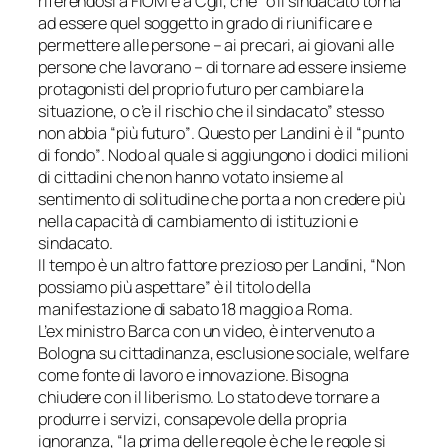
riferendosi a FIOM e a Cgil, che “
o il sindacato torna
ad essere quel soggetto in grado di riunificare e
permettere alle persone – ai precari, ai giovani alle
persone che lavorano – di tornare ad essere insieme
protagonisti del proprio futuro per cambiare la
situazione, o c’e il rischio che il sindacato”
stesso
non abbia
“più futuro”
. Questo per Landini è il
“punto
di fondo”
. Nodo al quale si aggiungono i dodici milioni
di cittadini che non hanno votato insieme al
sentimento di solitudine che porta a non credere più
nella capacità di cambiamento di istituzioni e
sindacato.
Il tempo è un altro fattore prezioso per Landini, “Non
possiamo più aspettare” è il titolo della
manifestazione di sabato 18 maggio a Roma.
L’ex ministro Barca con un video, è intervenuto a
Bologna su cittadinanza, esclusione sociale, welfare
come fonte di lavoro e innovazione. Bisogna
chiudere con il liberismo. Lo stato deve tornare a
produrre i servizi, consapevole della propria
ignoranza,
“la prima delle regole è che le regole si