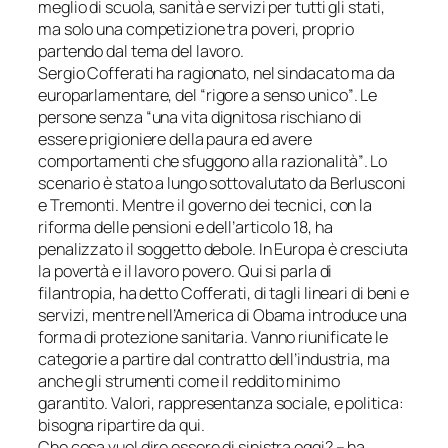
meglio di scuola, sanità e servizi per tutti gli stati,
ma solo una competizione tra poveri, proprio
partendo dal tema del lavoro.
Sergio Cofferati ha ragionato, nel sindacato ma da
europarlamentare, del
“rigore a senso unico”
. Le
persone senza
“una vita dignitosa rischiano di
essere prigioniere della paura ed avere
comportamenti che sfuggono alla razionalità”
. Lo
scenario è stato a lungo sottovalutato da Berlusconi
e Tremonti. Mentre il governo dei tecnici, con la
riforma delle pensioni e dell’articolo 18, ha
penalizzato il soggetto debole. In Europa è cresciuta
la povertà e il lavoro povero. Qui si parla di
filantropia, ha detto Cofferati, di tagli lineari di beni e
servizi, mentre nell’America di Obama introduce una
forma di protezione sanitaria. Vanno riunificate le
categorie a partire dal contratto dell’industria, ma
anche gli strumenti come il reddito minimo
garantito. Valori, rappresentanza sociale, e politica:
bisogna ripartire da qui.
Che cosa vuol dire essere di sinistra oggi?
– ha