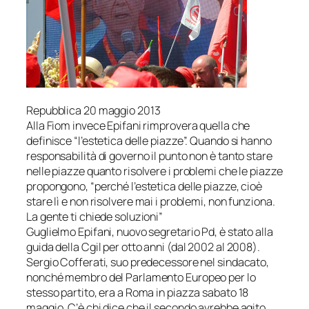
Repubblica
20 maggio 2013
Alla Fiom invece Epifani rimprovera quella che
definisce “l’estetica delle piazze”. Quando si hanno
responsabilità di governo il punto non è tanto stare
nelle piazze quanto risolvere i problemi che le piazze
propongono, “perché l’estetica delle piazze, cioè
stare lì e non risolvere mai i problemi, non funziona.
La gente ti chiede soluzioni”
Guglielmo Epifani, nuovo segretario Pd, è stato alla
guida della Cgil per otto anni (dal 2002 al 2008).
Sergio Cofferati, suo predecessore nel sindacato,
nonché membro del Parlamento Europeo per lo
stesso partito, era a Roma in piazza sabato 18
maggio. C’è chi dice che il secondo avrebbe agito