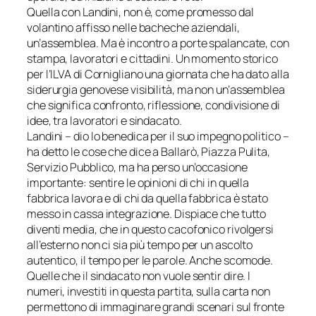
Quella con Landini, non è, come promesso dal
volantino affisso nelle bacheche aziendali,
un’assemblea. Ma è incontro a porte spalancate, con
stampa, lavoratori e cittadini. Un momento storico
per l’ILVA di Cornigliano una giornata che ha dato alla
siderurgia genovese visibilità, ma non un’assemblea
che significa confronto, riflessione, condivisione di
idee, tra lavoratori e sindacato.
Landini – dio lo benedica per il suo impegno politico –
ha detto le cose che dice a
Ballarò
,
Piazza Pulita
,
Servizio Pubblico
, ma ha perso un’occasione
importante: sentire le opinioni di chi in quella
fabbrica lavora e di chi da quella fabbrica è stato
messo in cassa integrazione. Dispiace che tutto
diventi media, che in questo cacofonico rivolgersi
all’esterno non ci sia più tempo per un ascolto
autentico, il tempo per le parole. Anche scomode.
Quelle che il sindacato non vuole sentir dire. I
numeri, investiti in questa partita, sulla carta non
permettono di immaginare grandi scenari sul fronte