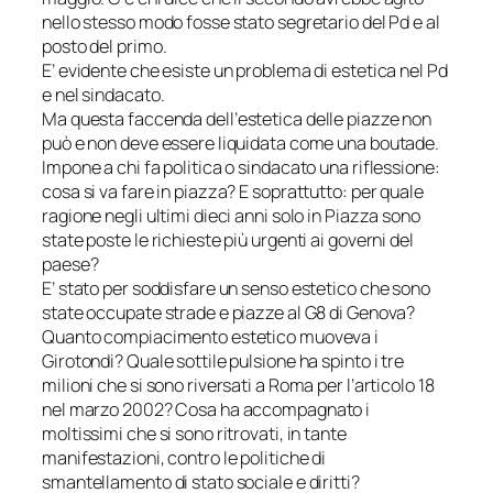
nello stesso modo fosse stato segretario del Pd e al
posto del primo.
E’ evidente che esiste un problema di estetica nel Pd
e nel sindacato.
Ma questa faccenda dell’
estetica delle piazze
non
può e non deve essere liquidata come una boutade.
Impone a chi fa politica o sindacato una riflessione:
cosa si va fare in piazza? E soprattutto: per quale
ragione negli ultimi dieci anni solo in Piazza sono
state poste le richieste più urgenti ai governi del
paese?
E’ stato per soddisfare un senso estetico che sono
state occupate strade e piazze al G8 di Genova?
Quanto compiacimento estetico muoveva i
Girotondi? Quale sottile pulsione ha spinto i tre
milioni che si sono riversati a Roma per l’articolo 18
nel marzo 2002? Cosa ha accompagnato i
moltissimi che si sono ritrovati, in tante
manifestazioni, contro le politiche di
smantellamento di stato sociale e diritti?