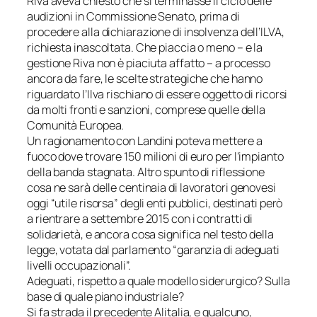
Riva aveva chiesto che si terminasse il ciclo delle
audizioni in Commissione Senato, prima di
procedere alla dichiarazione di insolvenza dell’ILVA,
richiesta inascoltata. Che piaccia o meno – e la
gestione Riva non è piaciuta affatto – a processo
ancora da fare, le scelte strategiche che hanno
riguardato l’Ilva rischiano di essere oggetto di ricorsi
da molti fronti e sanzioni, comprese quelle della
Comunità Europea.
Un ragionamento con Landini poteva mettere a
fuoco dove trovare 150 milioni di euro per l’impianto
della banda stagnata. Altro spunto di riflessione
cosa ne sarà delle centinaia di lavoratori genovesi
oggi “utile risorsa” degli enti pubblici, destinati però
a rientrare a settembre 2015 con i contratti di
solidarietà, e ancora cosa significa nel testo della
legge, votata dal parlamento “garanzia di
adeguati
livelli occupazionali”.
Adeguati, rispetto a quale modello siderurgico? Sulla
base di quale piano industriale?
Si fa strada il precedente Alitalia, e qualcuno,