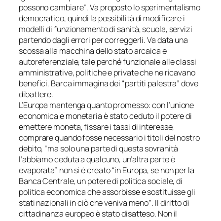
possono cambiare”
. Va proposto lo
sperimentalismo
democratico
, quindi la possibilità di modificare i
modelli di funzionamento di sanità, scuola, servizi
partendo dagli errori per correggerli. Va data una
scossa alla macchina dello stato arcaica e
autoreferenziale, tale perché funzionale alle classi
amministrative, politiche e private che ne ricavano
benefici. Barca immagina dei “partiti palestra” dove
dibattere.
L’Europa mantenga quanto promesso: con l’unione
economica e monetaria è stato ceduto il potere di
emettere moneta, fissare i tassi di interesse,
comprare quando fosse necessario i titoli del nostro
debito,
“ma solo una parte di questa sovranità
l’abbiamo ceduta a qualcuno, un’altra parte è
evaporata”
non si è creato
“in Europa, se non per la
Banca Centrale, un potere di politica sociale, di
politica economica che assorbisse e sostituisse gli
stati nazionali in ciò che veniva meno”
. Il diritto di
cittadinanza europeo è stato disatteso. Non il