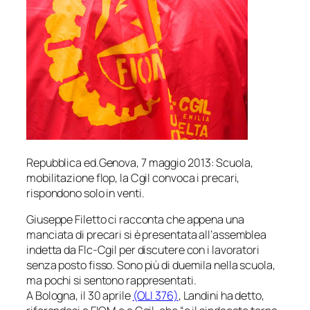
Repubblica ed.Genova
, 7 maggio 2013:
Scuola,
mobilitazione flop, la Cgil convoca i precari,
rispondono solo in venti.
Giuseppe Filetto ci racconta che appena una
manciata di precari si è presentata all’assemblea
indetta da Flc-Cgil per discutere con i lavoratori
senza posto fisso. Sono più di duemila nella scuola,
ma pochi si sentono rappresentati.
A Bologna, il 30 aprile
(OLI 376)
, Landini ha detto,