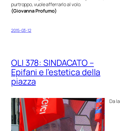
purtroppo, vuole afferrarlo al volo.
(
Giovanna Profumo
)
2015-03-12
OLI 378: SINDACATO –
Epifani e l’estetica della
piazza
Da
la