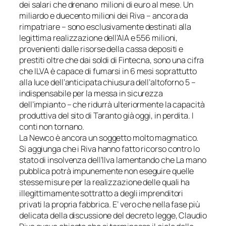
dei salari che drenano milioni di euro al mese. Un
miliardo e duecento milioni dei Riva – ancora da
rimpatriare – sono esclusivamente destinati alla
legittima realizzazione dell’AIA e 556 milioni,
provenienti dalle risorse della cassa depositi e
prestiti oltre che dai soldi di Fintecna, sono una cifra
che ILVA è capace di fumarsi in 6 mesi soprattutto
alla luce dell’anticipata chiusura dell’altoforno 5 –
indispensabile per la messa in sicurezza
dell’impianto – che ridurrà ulteriormente la capacità
produttiva del sito di Taranto già oggi, in perdita. I
conti non tornano.
La Newco è ancora un soggetto molto magmatico.
Si aggiunga che i Riva hanno fatto ricorso contro lo
stato di insolvenza dell’Ilva lamentando che
La mano
pubblica potrà impunemente non eseguire quelle
stesse misure per la realizzazione delle quali ha
illegittimamente sottratto a degli imprenditori
privati la propria fabbrica
. E’ vero che nella fase più
delicata della discussione del decreto legge, Claudio