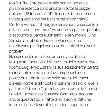
Ma è sufficiente pensare alle donne: per quale
pulsione estetica sono andate in tutte le piazze
italiane il13 febbraio 2011? In nome di cosa si sono
riviste quest’anno per ballare nel billion rising?
Certo, a Roma, il 18 maggio c’era la satira dei cartelli
ed esasperazione, ma c’era anche sul palco il pacato
disappunto di Sandra Bonsanti, la denuncia di Gino
Strada e la rabbia di Fiorella Mannoia, che
chiedevano per ogni persona presente di risolvere i
problemi.
Nessuno di loro era lì per un esercizio di stile.
Ma questa faccenda dell’
estetica delle piazze
rivela
l’uomo Guglielmo Epifani, la sua scissione tra partito
e sindacato come se le due componenti non
potessero stare insieme nella storia del leader.
E svela inoltre la difficoltà di sanare i dissidi di quella
parte del Pd che è Cgil e che non incontra la Fiom di
Landini, l’assenza di Susanna Camusso racconta
anche questa storia, fatta di scissioni e tattiche
interne di cui ai lavoratori e ai disoccupati non