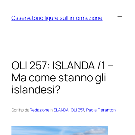
Vai
al
Osservatorio ligure sull'informazione
contenuto
OLI 257: ISLANDA /1 –
Ma come stanno gli
islandesi?
Scritto da
Redazione
in
ISLANDA
, 
OLI 257
, 
Paola Pierantoni