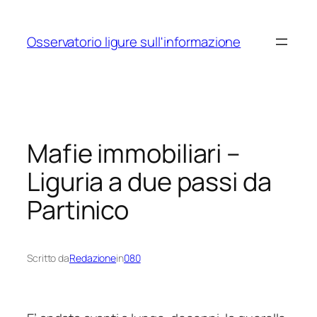
Vai
al
Osservatorio ligure sull'informazione
contenuto
Mafie immobiliari
–
Liguria a due passi da
Partinico
Scritto da
Redazione
in
080