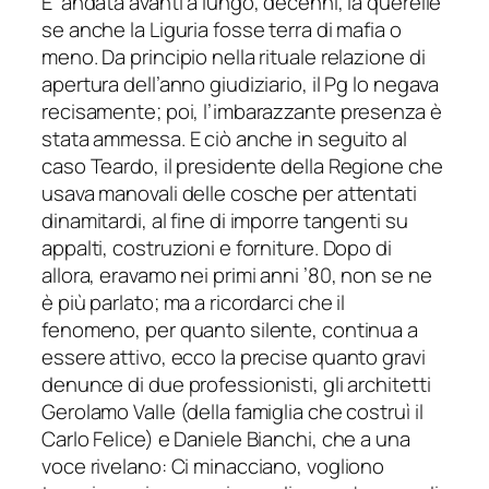
E’ andata avanti a lungo, decenni, la querelle
se anche la Liguria fosse terra di mafia o
meno. Da principio nella rituale relazione di
apertura dell’anno giudiziario, il Pg lo negava
recisamente; poi, l’imbarazzante presenza è
stata ammessa. E ciò anche in seguito al
caso Teardo, il presidente della Regione che
usava manovali delle cosche per attentati
dinamitardi, al fine di imporre tangenti su
appalti, costruzioni e forniture. Dopo di
allora, eravamo nei primi anni ’80, non se ne
è più parlato; ma a ricordarci che il
fenomeno, per quanto silente, continua a
essere attivo, ecco la precise quanto gravi
denunce di due professionisti, gli architetti
Gerolamo Valle (della famiglia che costruì il
Carlo Felice) e Daniele Bianchi, che a una
voce rivelano: Ci minacciano, vogliono