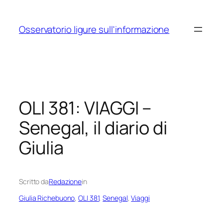
Vai
al
Osservatorio ligure sull'informazione
contenuto
OLI 381: VIAGGI –
Senegal, il diario di
Giulia
Scritto da
Redazione
in
Giulia Richebuono
, 
OLI 381
, 
Senegal
, 
Viaggi