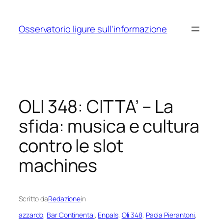
Vai
al
Osservatorio ligure sull'informazione
contenuto
OLI 348: CITTA’ – La
sfida: musica e cultura
contro le slot
machines
Scritto da
Redazione
in
azzardo
, 
Bar Continental
, 
Enpals
, 
Oli 348
, 
Paola Pierantoni
, 