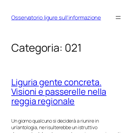
Vai
al
Osservatorio ligure sull'informazione
contenuto
Categoria:
021
Liguria gente concreta
.
Visioni e passerelle nella
reggia regionale
Un giorno qualcuno si deciderà a riunire in
un’antologia, ne risulterebbe un istruttivo