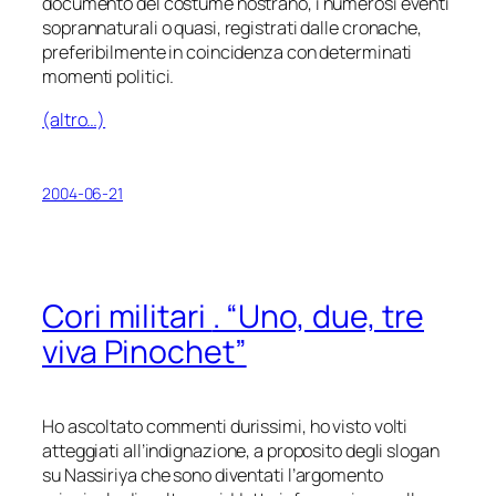
documento del costume nostrano, i numerosi eventi
soprannaturali o quasi, registrati dalle cronache,
preferibilmente in coincidenza con determinati
momenti politici.
(altro…)
2004-06-21
Cori militari
. “Uno, due, tre
viva Pinochet”
Ho ascoltato commenti durissimi, ho visto volti
atteggiati all’indignazione, a proposito degli slogan
su Nassiriya che sono diventati l’argomento