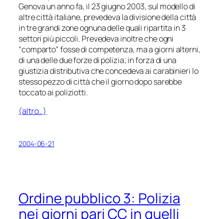
Genova un anno fa, il 23 giugno 2003, sul modello di
altre città italiane, prevedeva la divisione della città
in tre grandi zone ognuna delle quali ripartita in 3
settori più piccoli. Prevedeva inoltre che ogni
“comparto” fosse di competenza, ma a giorni alterni,
di una delle due forze di polizia; in forza di una
giustizia distributiva che concedeva ai carabinieri lo
stesso pezzo di città che il giorno dopo sarebbe
toccato ai poliziotti.
(altro…)
2004-06-21
Ordine pubblico 3:
Polizia
nei giorni pari CC in quelli