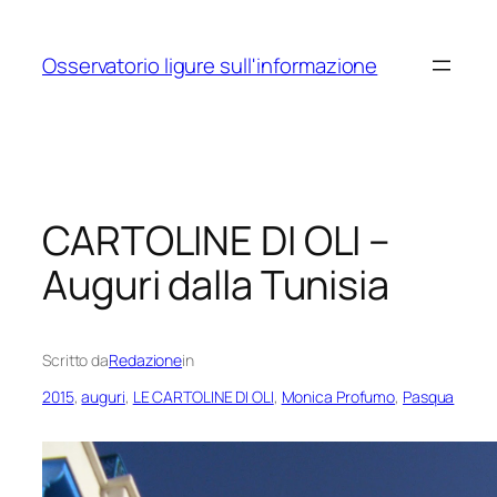
Vai
al
Osservatorio ligure sull'informazione
contenuto
CARTOLINE DI OLI –
Auguri dalla Tunisia
Scritto da
Redazione
in
2015
, 
auguri
, 
LE CARTOLINE DI OLI
, 
Monica Profumo
, 
Pasqua