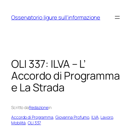
Vai
al
Osservatorio ligure sull'informazione
contenuto
OLI 337: ILVA – L’
Accordo di Programma
e La Strada
Scritto da
Redazione
in
Accordo di Programma
, 
Giovanna Profumo
, 
ILVA
, 
Lavoro
, 
Mobilità
, 
OLI 337