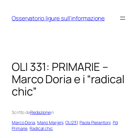
Vai
al
Osservatorio ligure sull'informazione
contenuto
OLI 331: PRIMARIE –
Marco Doria e i “radical
chic”
Scritto da
Redazione
in
Marco Doria
, 
Mario Margini
, 
OLI231
, 
Paola Pierantoni
, 
Pd
, 
Primarie
, 
Radical chic