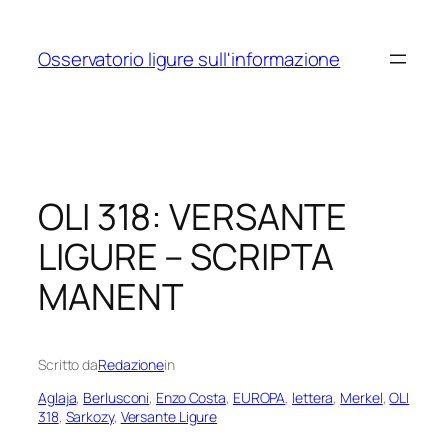
Vai
al
Osservatorio ligure sull'informazione
contenuto
OLI 318: VERSANTE
LIGURE – SCRIPTA
MANENT
Scritto da
Redazione
in
Aglaja
, 
Berlusconi
, 
Enzo Costa
, 
EUROPA
, 
lettera
, 
Merkel
, 
OLI
318
, 
Sarkozy
, 
Versante Ligure