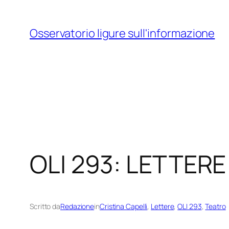
Vai
al
Osservatorio ligure sull'informazione
contenuto
OLI 293: LETTERE 
Scritto da
Redazione
in
Cristina Capelli
, 
Lettere
, 
OLI 293
, 
Teatro