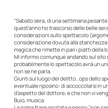
“Sabato sera, di una settimana pesante.
quest’anno ho trascorso delle belle se
considerazioni sullo spettacolo (argo
considerazione dovuta alla stanchezza:
magica che rimette in pari i piatti della b
Mi informo comunque andando sul sito del
probabilmente lo spettacolo avrà un uni
non se ne parla.
Giunti sul luogo del delitto…ops dello s
eventuale riposino: di accoccolarsi in un
d’aspetto del dottore, e che non vi veng
Buio, musica.
La prima frase recitata e penso:”non sar