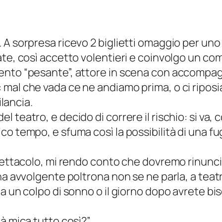
 A sorpresa ricevo 2 biglietti omaggio per un
rate, così accetto volentieri e coinvolgo un 
mento “pesante”, attore in scena con accomp
 mal che vada ce ne andiamo prima, o ci rip
ilancia.
 teatro, e decido di correre il rischio: si va,
co tempo, e sfuma così la possibilità di una f
pettacolo, mi rendo conto che dovremo rinuncia
a avvolgente poltrona non se ne parla, a teatro
a un colpo di sonno o il giorno dopo avrete bi
à mica tutto così?”