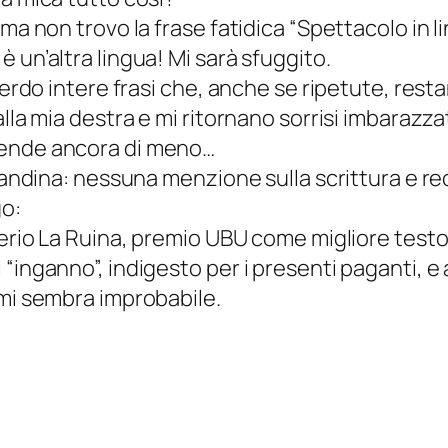
ma non trovo la frase fatidica “Spettacolo in l
 è un’altra lingua! Mi sarà sfuggito.
 perdo intere frasi che, anche se ripetute, res
alla mia destra e mi ritornano sorrisi imbarazz
rende ancora di meno…
candina: nessuna menzione sulla scrittura e rec
go:
verio La Ruina, premio UBU come migliore testo
“inganno”, indigesto per i presenti paganti, e 
 mi sembra improbabile.