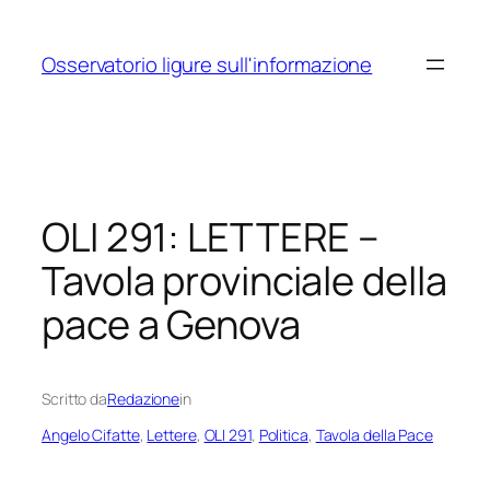
Vai
al
Osservatorio ligure sull'informazione
contenuto
OLI 291: LETTERE –
Tavola provinciale della
pace a Genova
Scritto da
Redazione
in
Angelo Cifatte
, 
Lettere
, 
OLI 291
, 
Politica
, 
Tavola della Pace