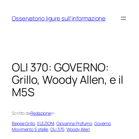
Vai
al
Osservatorio ligure sull'informazione
contenuto
OLI 370: GOVERNO:
Grillo, Woody Allen, e il
M5S
Scritto da
Redazione
in
Beppe Grillo
, 
ELEZIONI
, 
Giovanna Profumo
, 
Governo
, 
Movimento 5 stelle
, 
OLI 370
, 
Woody Allen