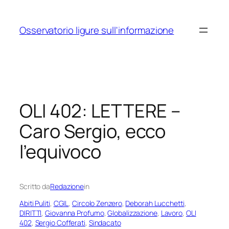
Vai
al
Osservatorio ligure sull'informazione
contenuto
OLI 402: LETTERE –
Caro Sergio, ecco
l’equivoco
Scritto da
Redazione
in
Abiti Puliti
, 
CGIL
, 
Circolo Zenzero
, 
Deborah Lucchetti
, 
DIRITTI
, 
Giovanna Profumo
, 
Globalizzazione
, 
Lavoro
, 
OLI
402
, 
Sergio Cofferati
, 
Sindacato